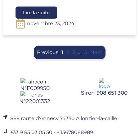
Lire la suite
novembre 23, 2024
Previous
1
2
3
…
5
Next
N°E009950
Siren 908 651 300
N°22001332
888 route d'Annecy 74350 Allonzier-la-caille
+33 9 83 03 05 50 - +33678088989