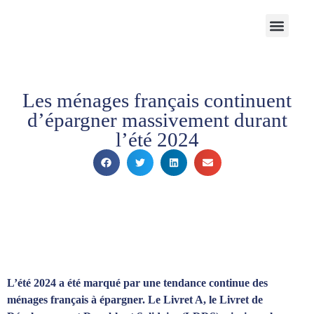
Notre Cabinet
Nos solutions
Produits structurés
Contactez-nous
Espace Client
Les ménages français continuent
d’épargner massivement durant
l’été 2024
L’été 2024 a été marqué par une tendance continue des
ménages français à épargner. Le Livret A, le Livret de