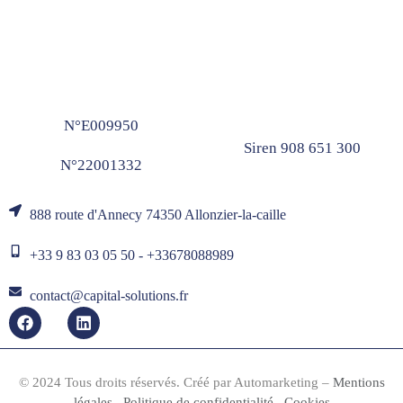
N°E009950
Siren 908 651 300
N°22001332
888 route d'Annecy 74350 Allonzier-la-caille
+33 9 83 03 05 50 - +33678088989
contact@capital-solutions.fr
© 2024 Tous droits réservés. Créé par
Automarketing
–
Mentions
légales
–
Politique de confidentialité
–
Cookies