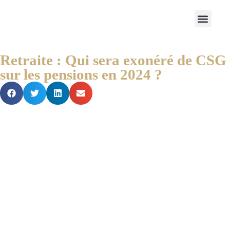
Notre Cabinet
Nos solutions
Produits structurés
Contactez-nous
Espace Client
Retraite : Qui sera exonéré de CSG
sur les pensions en 2024 ?