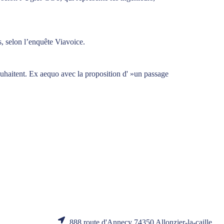
s, selon l’enquête Viavoice.
ouhaitent. Ex aequo avec la proposition d' »un passage
888 route d'Annecy 74350 Allonzier-la-caille