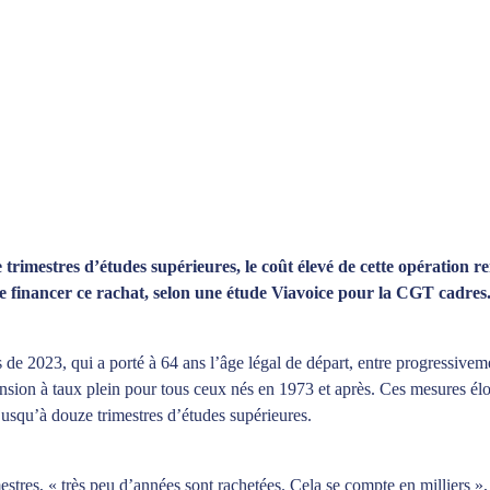
trimestres d’études supérieures, le coût élevé de cette opération r
de financer ce rachat, selon une étude Viavoice pour la CGT cadres
s de 2023, qui a porté à 64 ans l’âge légal de départ, entre progressiv
ension à taux plein pour tous ceux nés en 1973 et après. Ces mesures éloi
jusqu’à douze trimestres d’études supérieures.
estres, « très peu d’années sont rachetées. Cela se compte en milliers »,