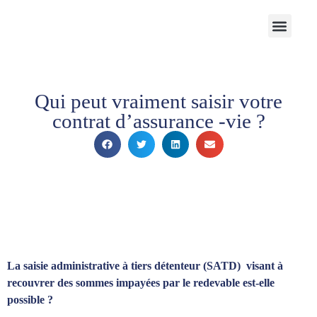
Notre Cabinet
Nos solutions
Produits structurés
Contactez-nous
Espace Client
Qui peut vraiment saisir votre
contrat d’assurance -vie ?
La saisie administrative à tiers détenteur (SATD) visant à
recouvrer des sommes impayées par le redevable est-elle
possible ?