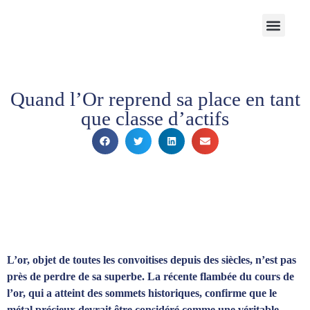
Notre Cabinet
Nos solutions
Produits structurés
Contactez-nous
Espace Client
Quand l’Or reprend sa place en tant
que classe d’actifs
L’or, objet de toutes les convoitises depuis des siècles, n’est pas
près de perdre de sa superbe. La récente flambée du cours de
l’or, qui a atteint des sommets historiques, confirme que le
métal précieux devrait être considéré comme une véritable