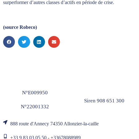
surperformer d’autres classes d’actifs en période de crise.
(source Robeco)
N°E009950
Siren 908 651 300
N°22001332
888 route d'Annecy 74350 Allonzier-la-caille
+33 9 83 03 05 50 - +33678088989