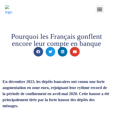
Notre Cabinet
Nos solutions
Produits structurés
Contactez-nous
Espace Client
Pourquoi les Français gonflent
encore leur compte en banque
En décembre 2023, les dépôts bancaires ont connu une forte
augmentation en zone euro, rejoignant leur rythme record de
la période de confinement en avril-mai 2020. Cette hausse a été
principalement tirée par la forte hausse des dépôts des
ménages.