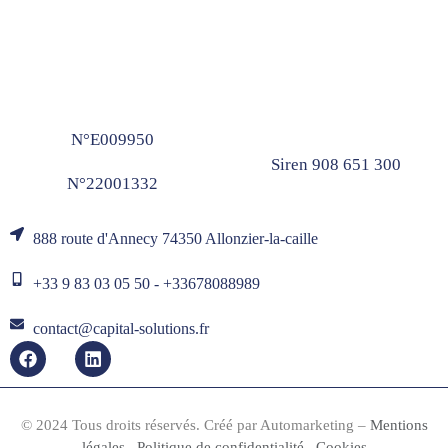
N°E009950
Siren 908 651 300
N°22001332
888 route d'Annecy 74350 Allonzier-la-caille
+33 9 83 03 05 50 - +33678088989
contact@capital-solutions.fr
© 2024 Tous droits réservés. Créé par
Automarketing
–
Mentions
légales
–
Politique de confidentialité
–
Cookies