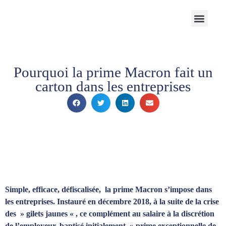
Notre Cabinet
Nos solutions
Produits structurés
Contactez-nous
Espace Client
Pourquoi la prime Macron fait un
carton dans les entreprises
Simple, efficace, défiscalisée, la prime Macron s’impose dans
les entreprises. Instauré en décembre 2018, à la suite de la crise
des » gilets jaunes « , ce complément au salaire à la discrétion
de l’employeur, baptisé initialement » prime exceptionnelle de