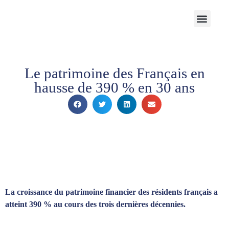
Notre Cabinet
Nos solutions
Produits structurés
Contactez-nous
Espace Client
Le patrimoine des Français en
hausse de 390 % en 30 ans
La croissance du patrimoine financier des résidents français a
atteint 390 % au cours des trois dernières décennies.