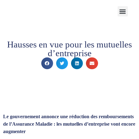
Notre Cabinet
Nos solutions
Produits structurés
Contactez-nous
Espace Client
Hausses en vue pour les mutuelles
d’entreprise
Le gouvernement annonce une réduction des remboursements
de l’Assurance Maladie : les mutuelles d’entreprise vont encore
augmenter