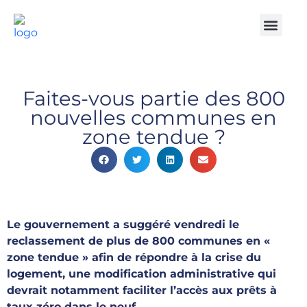
Notre Cabinet
Nos solutio
Produits struct
Contactez-nous
Espace Client
Faites-vous partie des 800
nouvelles communes en
zone tendue ?
Le gouvernement a suggéré vendredi le
reclassement de plus de 800 communes en «
zone tendue » afin de répondre à la crise du
logement, une modification administrative qui
devrait notamment faciliter l’accès aux prêts à
taux zéro dans le neuf.