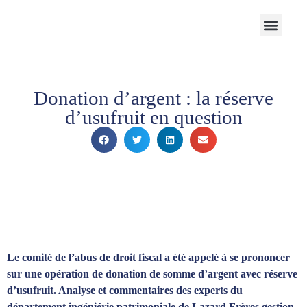
Notre Cabinet
Nos solutions
Produits structurés
Contactez-nous
Espace Client
Donation d’argent : la réserve
d’usufruit en question
Le comité de l’abus de droit fiscal a été appelé à se prononcer
sur une opération de donation de somme d’argent avec réserve
d’usufruit. Analyse et commentaires des experts du
département ingéniérie patrimoniale de Lazard Frères gestion.