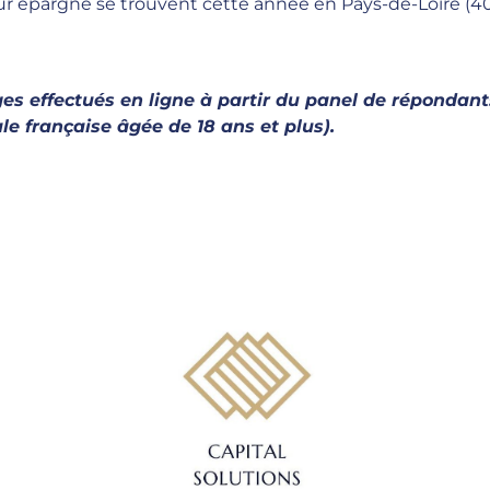
eur épargne se trouvent cette année en Pays-de-Loire (40
ges effectués en ligne à partir du panel de répondan
le française âgée de 18 ans et plus).