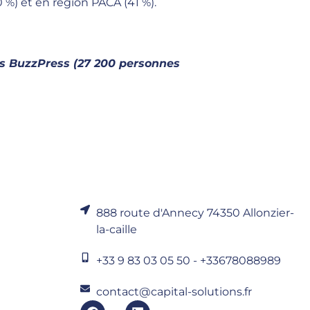
 %) et en région PACA (41 %).
ts BuzzPress (27 200 personnes
888 route d'Annecy 74350 Allonzier-
la-caille
+33 9 83 03 05 50 - +33678088989
contact@capital-solutions.fr