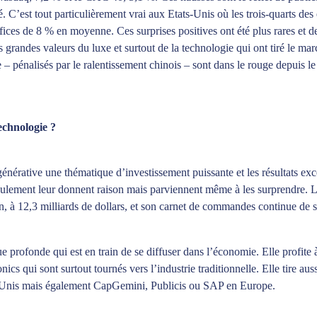
 C’est tout particulièrement vrai aux Etats-Unis où les trois-quarts des 
éfices de 8 % en moyenne. Ces surprises positives ont été plus rares e
es grandes valeurs du luxe et surtout de la technologie qui ont tiré le m
 – pénalisés par le ralentissement chinois – sont dans le rouge depuis le
chnologie ?
 générative une thématique d’investissement puissante et les résultats exc
 seulement leur donnent raison mais parviennent même à les surprendre. 
, à 12,3 milliards de dollars, et son carnet de commandes continue de s
e profonde qui est en train de se diffuser dans l’économie. Elle profit
qui sont surtout tournés vers l’industrie traditionnelle. Elle tire aussi
Unis mais également CapGemini, Publicis ou SAP en Europe.